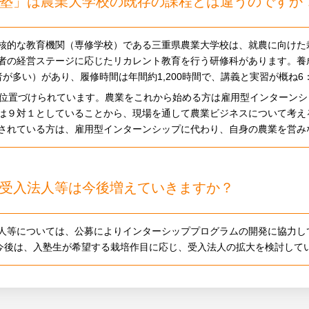
塾」は農業大学校の既存の課程とは違うのですか
核的な教育機関（専修学校）である三重県農業大学校は、就農に向けた
者の経営ステージに応じたリカレント教育を行う研修科があります。養
が多い）があり、履修時間は年間約1,200時間で、講義と実習が概ね6
に位置づけられています。農業をこれから始める方は雇用型インターン
は９対１としていることから、現場を通して農業ビジネスについて考え
されている方は、雇用型インターンシップに代わり、自身の農業を営み
受入法人等は今後増えていきますか？
人等については、公募によりインターシッププログラムの開発に協力し
。今後は、入塾生が希望する栽培作目に応じ、受入法人の拡大を検討して